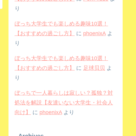
り
ぼっち大学生でも楽しめる趣味10選！
【おすすめの過ごし方】
に
phoenixA
よ
り
ぼっち大学生でも楽しめる趣味10選！
【おすすめの過ごし方】
に
足球贝贝
よ
り
ぼっちで一人暮らしは寂しい？孤独？対
処法を解説【友達いない大学生・社会人
向け】
に
phoenixA
より