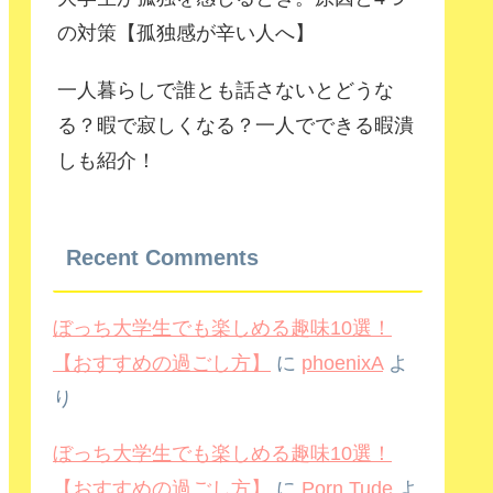
の対策【孤独感が辛い人へ】
一人暮らしで誰とも話さないとどうな
る？暇で寂しくなる？一人でできる暇潰
しも紹介！
Recent Comments
ぼっち大学生でも楽しめる趣味10選！
【おすすめの過ごし方】
に
phoenixA
よ
り
ぼっち大学生でも楽しめる趣味10選！
【おすすめの過ごし方】
に
Porn Tude
よ